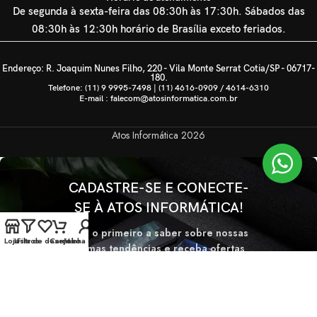
De segunda à sexta-feira das 08:30h às 17:30h. Sábados das
08:30h às 12:30h horário de Brasília exceto feriados.
Endereço: R. Joaquim Nunes Filho, 220 - Vila Monte Serrat Cotia/SP - 06717-
180.
Telefone: (11) 9 9995-7498 | (11) 4616-0909 / 4614-6310
E-mail : falecom@atosinformatica.com.br
Atos Informática
2026
CADASTRE-SE E CONECTE-
SE À ATOS INFORMÁTICA!
Seja o primeiro a saber sobre nossas
Loja
Lista de desejos
Filtros
Carrinho
Minha conta
últimas tendências e receba ofertas
exclusivas
Será usado de acordo com nossa
Politica de privacidade.