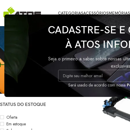
CATEGORIAS
ACESSÓRIOS
MEMÓRIAS
CADASTRE-SE E
Foto
À ATOS INFO
FILTRAR POR PREÇO
Início
/
Produtos 
Seja o primeiro a saber sobre nossas últ
exclusiva
Preço:
R$60
—
R$70
FILTRAR
Será usado de acordo com nossa
P
STATUS DO ESTOQUE
Oferta
Em estoque