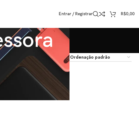
Entrar / Registrar
R$
0,00
essora
trar
9
12
18
24