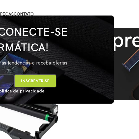
PEÇAS
CONTATO
 CONECTE-SE
condutor impr
RMÁTICA!
marcados com a tag “Fotocondutor impressora”
Mos
imas tendências e receba ofertas
s
olitica de privacidade.