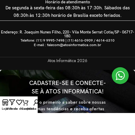
Horário de atendimento
De segunda à sexta-feira das 08:30h às 17:30h. Sábados das
08:30h às 12:30h horário de Brasília exceto feriados.
Endereço: R. Joaquim Nunes Filho, 220 - Vila Monte Serrat Cotia/SP - 06717-
180.
Telefone: (11) 9 9995-7498 | (11) 4616-0909 / 4614-6310
E-mail : falecom@atosinformatica.com.br
Atos Informática
2026
CADASTRE-SE E CONECTE-
SE À ATOS INFORMÁTICA!
Seja o primeiro a saber sobre nossas
últimas tendências e receba ofertas
Loja
Lista de desejos
Filtros
Carrinho
Minha conta
exclusivas
Será usado de acordo com nossa
Politica de privacidade.