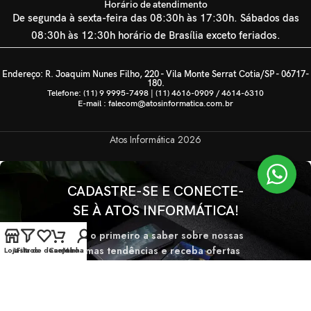
Horário de atendimento
De segunda à sexta-feira das 08:30h às 17:30h. Sábados das
08:30h às 12:30h horário de Brasília exceto feriados.
Endereço: R. Joaquim Nunes Filho, 220 - Vila Monte Serrat Cotia/SP - 06717-
180.
Telefone: (11) 9 9995-7498 | (11) 4616-0909 / 4614-6310
E-mail : falecom@atosinformatica.com.br
Atos Informática
2026
CADASTRE-SE E CONECTE-
SE À ATOS INFORMÁTICA!
Seja o primeiro a saber sobre nossas
últimas tendências e receba ofertas
Loja
Lista de desejos
Filtros
Carrinho
Minha conta
exclusivas
Será usado de acordo com nossa
Politica de privacidade.