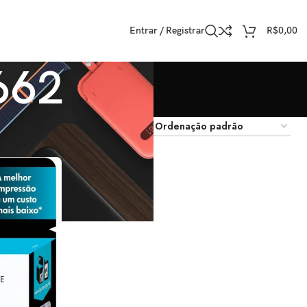
Entrar / Registrar
R$
0,00
662
trar
9
12
18
24