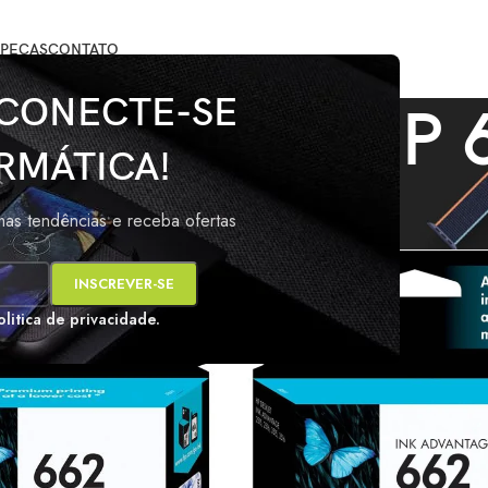
PEÇAS
CONTATO
 CONECTE-SE
ARTUCHO HP 
RMÁTICA!
marcados com a tag “CARTUCHO HP 662”
Mos
imas tendências e receba ofertas
s
olitica de privacidade.