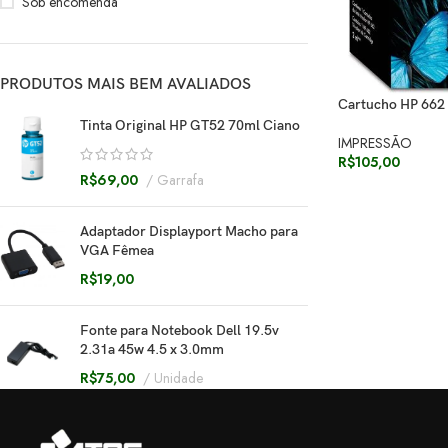
Sob encomenda
PRODUTOS MAIS BEM AVALIADOS
Cartucho HP 662 
Tinta Original HP GT52 70ml Ciano
IMPRESSÃO
R$
105,00
R$
69,00
Garrafa
Adaptador Displayport Macho para
VGA Fêmea
R$
19,00
Fonte para Notebook Dell 19.5v
2.31a 45w 4.5 x 3.0mm
R$
75,00
Unidade