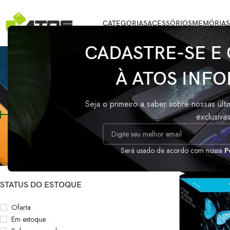
CATEGORIAS
ACESSÓRIOS
MEMÓRIAS
CADASTRE-SE E
C
À ATOS INFO
FILTRAR POR PREÇO
Início
/
Produtos 
Seja o primeiro a saber sobre nossas últ
exclusiva
Preço:
R$90
—
R$110
FILTRAR
Será usado de acordo com nossa
P
STATUS DO ESTOQUE
Oferta
Em estoque