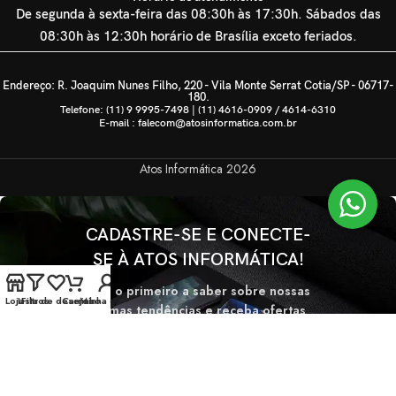
De segunda à sexta-feira das 08:30h às 17:30h. Sábados das
08:30h às 12:30h horário de Brasília exceto feriados.
Endereço: R. Joaquim Nunes Filho, 220 - Vila Monte Serrat Cotia/SP - 06717-
180.
Telefone: (11) 9 9995-7498 | (11) 4616-0909 / 4614-6310
E-mail : falecom@atosinformatica.com.br
Atos Informática
2026
CADASTRE-SE E CONECTE-
SE À ATOS INFORMÁTICA!
Seja o primeiro a saber sobre nossas
Loja
Lista de desejos
Filtros
Carrinho
Minha conta
últimas tendências e receba ofertas
exclusivas
Será usado de acordo com nossa
Politica de privacidade.