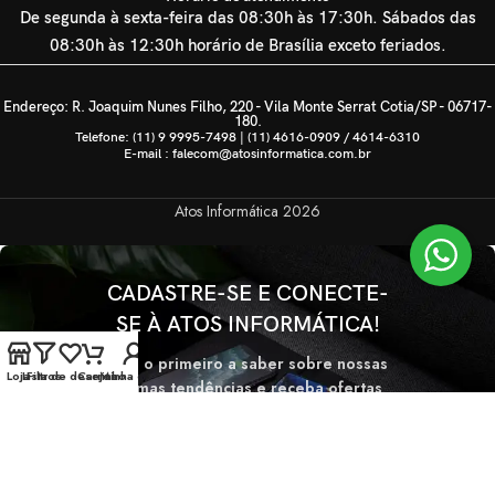
De segunda à sexta-feira das 08:30h às 17:30h. Sábados das
08:30h às 12:30h horário de Brasília exceto feriados.
Endereço: R. Joaquim Nunes Filho, 220 - Vila Monte Serrat Cotia/SP - 06717-
180.
Telefone: (11) 9 9995-7498 | (11) 4616-0909 / 4614-6310
E-mail : falecom@atosinformatica.com.br
Atos Informática
2026
CADASTRE-SE E CONECTE-
SE À ATOS INFORMÁTICA!
Seja o primeiro a saber sobre nossas
Loja
Lista de desejos
Filtros
Carrinho
Minha conta
últimas tendências e receba ofertas
exclusivas
Será usado de acordo com nossa
Politica de privacidade.