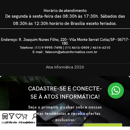
Horário de atendimento
De segunda à sexta-feira das 08:30h às 17:30h. Sábados das
08:30h às 12:30h horário de Brasília exceto feriados.
Endereço: R. Joaquim Nunes Filho, 220 - Vila Monte Serrat Cotia/SP - 06717-
180.
Telefone: (11) 9 9995-7498 | (11) 4616-0909 / 4614-6310
E-mail : falecom@atosinformatica.com.br
Atos Informática
2026
CADASTRE-SE E CONECTE-
SE À ATOS INFORMÁTICA!
Seja o primeiro a saber sobre nossas
últimas tendências e receba ofertas
exclusivas
Loja
Lista de desejos
Filtros
Carrinho
Minha conta