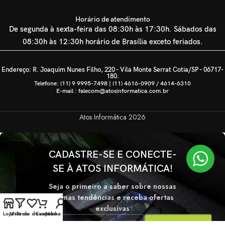
Horário de atendimento
De segunda à sexta-feira das 08:30h às 17:30h. Sábados das
08:30h às 12:30h horário de Brasília exceto feriados.
Endereço: R. Joaquim Nunes Filho, 220 - Vila Monte Serrat Cotia/SP - 06717-
180.
Telefone: (11) 9 9995-7498 | (11) 4616-0909 / 4614-6310
E-mail : falecom@atosinformatica.com.br
Atos Informática
2026
CADASTRE-SE E CONECTE-
SE À ATOS INFORMÁTICA!
Seja o primeiro a saber sobre nossas
últimas tendências e receba ofertas
exclusivas
Loja
Lista de desejos
Filtros
Carrinho
Minha conta