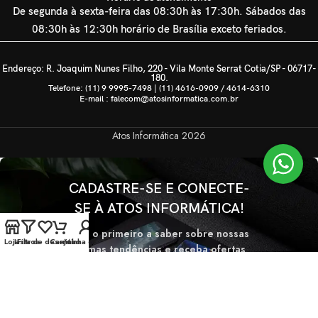
De segunda à sexta-feira das 08:30h às 17:30h. Sábados das
08:30h às 12:30h horário de Brasília exceto feriados.
Endereço: R. Joaquim Nunes Filho, 220 - Vila Monte Serrat Cotia/SP - 06717-
180.
Telefone: (11) 9 9995-7498 | (11) 4616-0909 / 4614-6310
E-mail : falecom@atosinformatica.com.br
Atos Informática
2026
CADASTRE-SE E CONECTE-
SE À ATOS INFORMÁTICA!
Seja o primeiro a saber sobre nossas
Loja
Lista de desejos
Filtros
Carrinho
Minha conta
últimas tendências e receba ofertas
exclusivas
Será usado de acordo com nossa
Politica de privacidade.