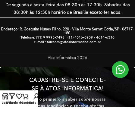
De segunda à sexta-feira das 08:30h às 17:30h. Sábados das
08:30h às 12:30h horário de Brasília exceto feriados.
Endereço: R. Joaquim Nunes Filho, 220 - Vila Monte Serrat Cotia/SP - 06717-
180.
Telefone: (11) 9 9995-7498 | (11) 4616-0909 / 4614-6310
E-mail : falecom@atosinformatica.com.br
Atos Informática
2026
CADASTRE-SE E CONECTE-
SE À ATOS INFORMÁTICA!
Seja o primeiro a saber sobre nossas
Loja
Lista de desejos
Filtros
Carrinho
Minha conta
últimas tendências e receba ofertas
exclusivas
Será usado de acordo com nossa
Politica de privacidade.